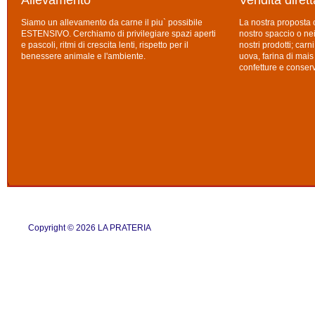
Allevamento
Vendita dirett
Siamo un allevamento da carne il piu` possibile
La nostra proposta 
ESTENSIVO. Cerchiamo di privilegiare spazi aperti
nostro spaccio o ne
e pascoli, ritmi di crescita lenti, rispetto per il
nostri prodotti; carn
benessere animale e l'ambiente.
uova, farina di mais 
confetture e conser
Copyright © 2026 LA PRATERIA